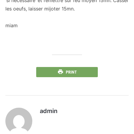
‘si nécessaire’ et remettre sur feu moyen 15mn. Casser
les oeufs, laisser mijoter 15mn.
miam
PRINT
admin