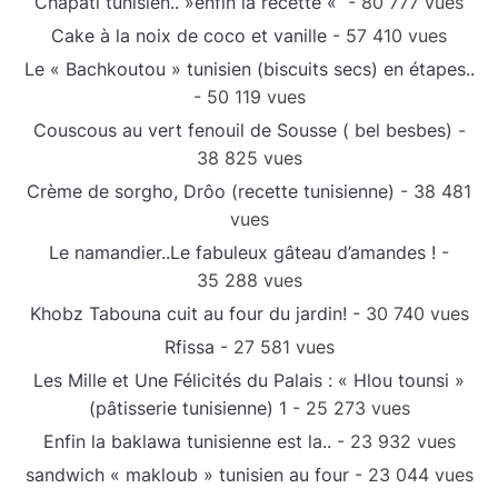
Chapati tunisien.. »enfin la recette «
- 80 777 vues
Cake à la noix de coco et vanille
- 57 410 vues
Le « Bachkoutou » tunisien (biscuits secs) en étapes..
- 50 119 vues
Couscous au vert fenouil de Sousse ( bel besbes)
-
38 825 vues
Crème de sorgho, Drôo (recette tunisienne)
- 38 481
vues
Le namandier..Le fabuleux gâteau d’amandes !
-
35 288 vues
Khobz Tabouna cuit au four du jardin!
- 30 740 vues
Rfissa
- 27 581 vues
Les Mille et Une Félicités du Palais : « Hlou tounsi »
(pâtisserie tunisienne) 1
- 25 273 vues
Enfin la baklawa tunisienne est la..
- 23 932 vues
sandwich « makloub » tunisien au four
- 23 044 vues