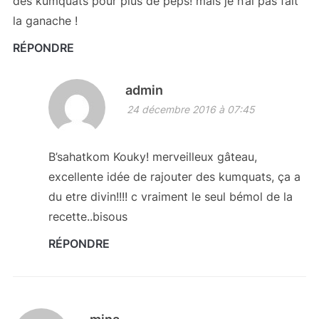
des kumquats pour plus de peps! mais je n’ai pas fait
la ganache !
RÉPONDRE
admin
24 décembre 2016 à 07:45
B’sahatkom Kouky! merveilleux gâteau,
excellente idée de rajouter des kumquats, ça a
du etre divin!!!! c vraiment le seul bémol de la
recette..bisous
RÉPONDRE