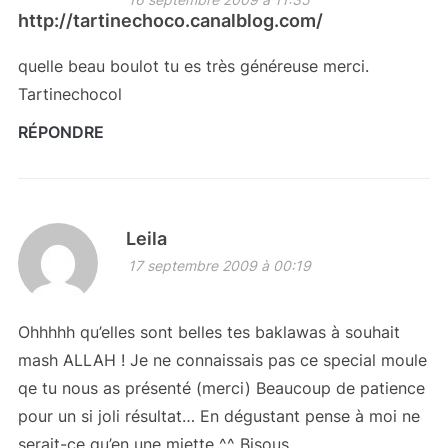
http://tartinechoco.canalblog.com/
quelle beau boulot tu es très généreuse merci.
Tartinechocol
RÉPONDRE
Leila
17 septembre 2009 à 00:19
Ohhhhh qu’elles sont belles tes baklawas à souhait
mash ALLAH ! Je ne connaissais pas ce special moule
qe tu nous as présenté (merci) Beaucoup de patience
pour un si joli résultat… En dégustant pense à moi ne
serait-ce qu’en une miette ^^ Bisous