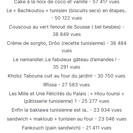
Cake à la noix de coco et vanille
- 57 417 vues
Le « Bachkoutou » tunisien (biscuits secs) en étapes..
- 50 122 vues
Couscous au vert fenouil de Sousse ( bel besbes)
-
38 849 vues
Crème de sorgho, Drôo (recette tunisienne)
- 38 484
vues
Le namandier..Le fabuleux gâteau d’amandes !
-
35 291 vues
Khobz Tabouna cuit au four du jardin!
- 30 750 vues
Rfissa
- 27 583 vues
Les Mille et Une Félicités du Palais : « Hlou tounsi »
(pâtisserie tunisienne) 1
- 25 277 vues
Enfin la baklawa tunisienne est la..
- 23 934 vues
sandwich « makloub » tunisien au four
- 23 046 vues
Fankouch (pain sandwich)
- 21 411 vues