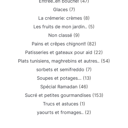
Entrée..en bouche!
(47)
Glaces
(7)
La crémerie: crèmes
(8)
Les fruits de mon jardin..
(5)
Non classé
(9)
Pains et crêpes chignon!!
(82)
Patisseries et gateaux pour aid
(22)
Plats tunisiens, maghrebins et autres..
(54)
sorbets et semifreddo
(7)
Soupes et potages…
(13)
Spécial Ramadan
(46)
Sucré et petites gourmandises
(153)
Trucs et astuces
(1)
yaourts et fromages..
(2)