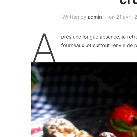
Written by
admin
on
21 avril
A
près une longue absence, je retr
fourneaux..et surtout l’envie de p