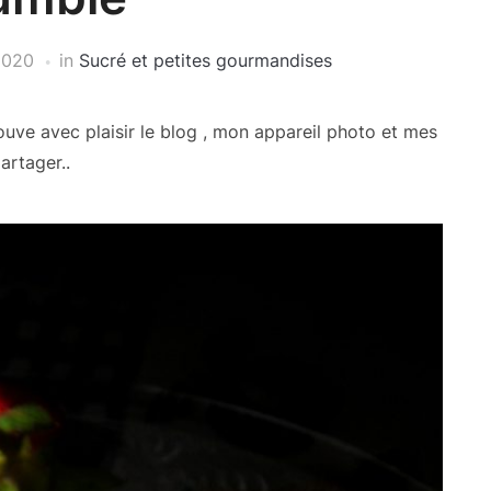
 2020
in
Sucré et petites gourmandises
ouve avec plaisir le blog , mon appareil photo et mes
artager..