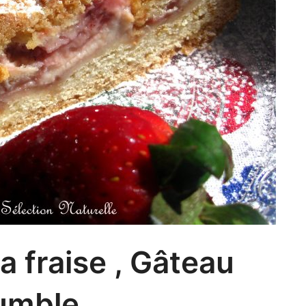
la fraise , Gâteau
umble