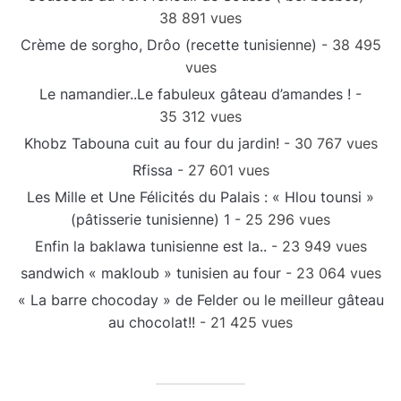
38 891 vues
Crème de sorgho, Drôo (recette tunisienne)
- 38 495
vues
Le namandier..Le fabuleux gâteau d’amandes !
-
35 312 vues
Khobz Tabouna cuit au four du jardin!
- 30 767 vues
Rfissa
- 27 601 vues
Les Mille et Une Félicités du Palais : « Hlou tounsi »
(pâtisserie tunisienne) 1
- 25 296 vues
Enfin la baklawa tunisienne est la..
- 23 949 vues
sandwich « makloub » tunisien au four
- 23 064 vues
« La barre chocoday » de Felder ou le meilleur gâteau
au chocolat!!
- 21 425 vues