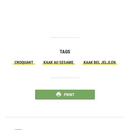
TAGS
CROQUANT
KAAK AU SESAME
KAAK BEL JELJLEN
PRINT