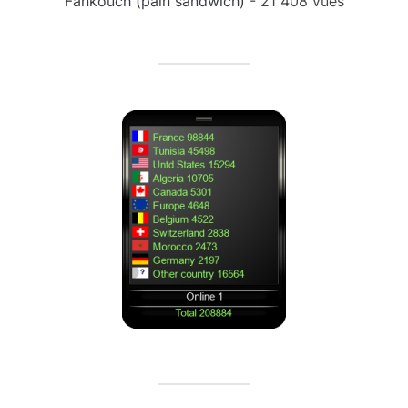
Fankouch (pain sandwich)
- 21 408 vues