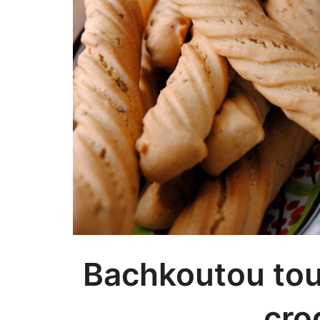
Bachkoutou toun
cro