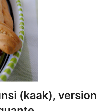
si (kaak), version
quante